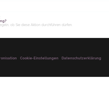
:
ung?
egeln, ob Sie diese Aktion durchführen dürfen.
onisation
Cookie-Einstellungen
Datenschutzerklärung