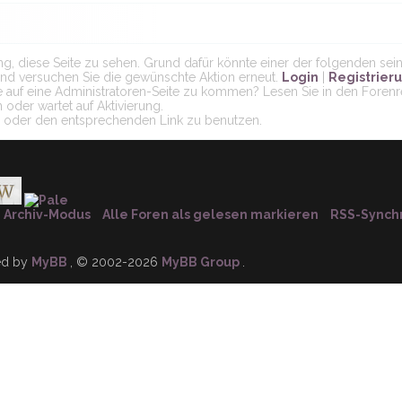
ng, diese Seite zu sehen. Grund dafür könnte einer der folgenden sein
n und versuchen Sie die gewünschte Aktion erneut.
Login
|
Registrier
ie auf eine Administratoren-Seite zu kommen? Lesen Sie in den Forenr
 oder wartet auf Aktivierung.
lar oder den entsprechenden Link zu benutzen.
Archiv-Modus
Alle Foren als gelesen markieren
RSS-Synchr
ed by
MyBB
, © 2002-2026
MyBB Group
.