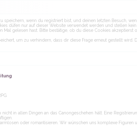
peichern, wenn du registriert bist, und deinen letzten Besuch, wenn
es düfen nur auf dieser Website verwendet werden und stellen kein S
Mal gelesen hast. Bitte bestätige, ob du diese Cookies akzeptierst o
hert, um zu verhindern, dass dir diese Frage erneut gestellt wird. D
itung
-RPG
h nicht in allen Dingen an das Canongeschehen hält. Eine Registrieru
ftigen.
erharmlosen oder romantisieren. Wir wünschen uns komplexe Figuren