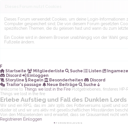
Dieses Forum nutzt Cookies
Dieses Forum verwendet Cookies, um deine Login-Informationen zu s
Computer gespeichert sind; Die von diesem Forum gesetzten Cooki
spezifischen Themen, die du gelesen hast und wann du zum letzten 
Ein Cookie wird in deinem Browser unabhängig von der Wahl gespeic
Fußzeile ändern.
F
Startseite
Mitgliederliste
Suche
Listen
Ingameze
Discord
Einloggen
Storyline
Regeln
Besonderheiten
Discord
Traitor's passage
Neue Beiträge
Suche
Welcome to
Things we lost in the
Fire
Plotgetriebenes, finsteres HP
Things we lost in the fire
Erlebe Aufstieg und Fall des Dunklen Lords
Wir sind ein RPG, das im Jahr 1981 des Potterversums spielt und sic
düster ist und wir uns aktiv mit gesellschaftlichen Missständen beschä
Von den Mitspielenden wird erwartet, dass sie Grausamkeit nicht v
Registrieren
Einloggen
THINGS WE LOST IN THE FIRE
✦︎
FORENMELDUNG