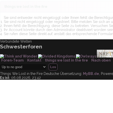
things we lost in the fire
Sie sind entweder nicht eingeloggt oder Ihnen fehlt die Berechtigu
Sie sind nicht eingeloggt oder registriert. Bitte melden Sie sich a
Ihnen fehlt die Berechtigung, diese Seite zu betreten. Versuchen S
Ihr Account könnte durch den Administrator deaktiviert worden sein
Sie rufen diese Seite direkt auf, anstatt das entsprechende Formu
Verbündete Welten
Schwesterforen
Foren-Team
Kontakt
things we lost in the fire
Nach oben
Things We Lost in the Fire
Deutsche Übersetzung:
MyBB.de
, Power
Es ist:
06.08.2026, 23:42