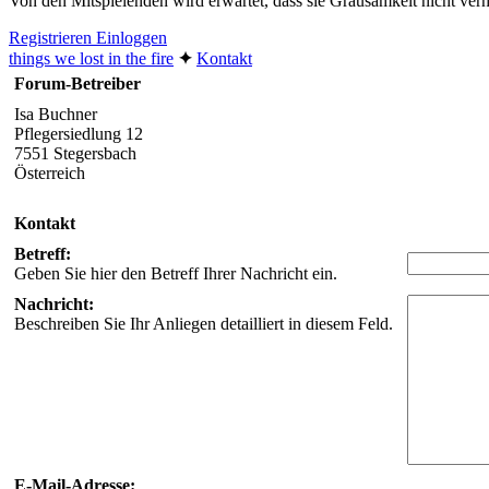
Von den Mitspielenden wird erwartet, dass sie Grausamkeit nicht v
Registrieren
Einloggen
things we lost in the fire
✦︎
Kontakt
Forum-Betreiber
Isa Buchner
Pflegersiedlung 12
7551 Stegersbach
Österreich
Kontakt
Betreff:
Geben Sie hier den Betreff Ihrer Nachricht ein.
Nachricht:
Beschreiben Sie Ihr Anliegen detailliert in diesem Feld.
E-Mail-Adresse: