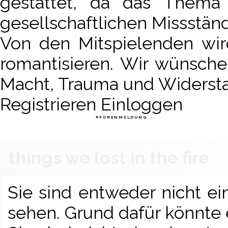
gestattet, da das Thema
gesellschaftlichen Missstän
Von den Mitspielenden wir
romantisieren. Wir wünsch
Macht, Trauma und Widerst
Registrieren
Einloggen
THINGS WE LOST IN THE FIRE
✦︎
FORENMELDUNG
things we lost in the fire
Sie sind entweder nicht ei
sehen. Grund dafür könnte 