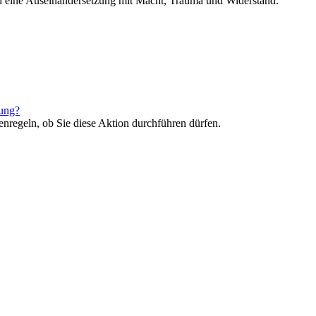
nd eine Auseinandersetzung mit Macht, Trauma und Widerstand.
rung?
enregeln, ob Sie diese Aktion durchführen dürfen.