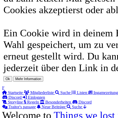
Cookies akzeptierst oder abl
Ein Cookie wird in deinem 
Wahl gespeichert, um zu ver
erneut gestellt wird. Du ka
jederzeit über den Link in d
F
Startseite
Mitgliederliste
Suche
Listen
Ingamezeitung
Discord
Einloggen
Storyline
Regeln
Besonderheiten
Discord
Traitor's passage
Neue Beiträge
Suche
Welcome to
Things we lost 