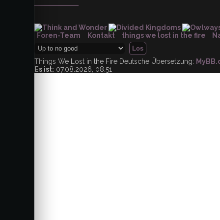
Foren-Team
Kontakt
things we lost in the fire
N
Things We Lost in the Fire
Deutsche Übersetzung:
MyBB.
Es ist:
07.08.2026, 08:51