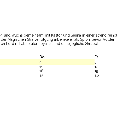
ren und wuchs gemeinsam mit Kastor und Serina in einer streng reinb
n der Magischen Strafverfolgung arbeitete er als Spion, bevor Volde
en Lord mit absoluter Loyalität und ohne jegliche Skrupel.
Do
Fr
4
5
11
12
18
19
25
26