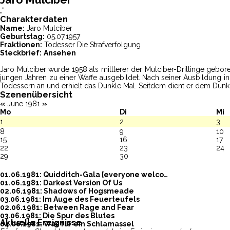
„“
Charakterdaten
Name:
Jaro Mulciber
Geburtstag:
05.07.1957
Fraktionen:
Todesser
Die Strafverfolgung
Steckbrief:
Ansehen
Jaro Mulciber wurde 1958 als mittlerer der Mulciber-Drillinge gebo
jungen Jahren zu einer Waffe ausgebildet. Nach seiner Ausbildung i
Todessern an und erhielt das Dunkle Mal. Seitdem dient er dem Dunkl
Szenenübersicht
«
June 1981
»
Mo
Di
Mi
1
2
3
8
9
10
15
16
17
22
23
24
29
30
01.06.1981: Quidditch-Gala [everyone welco…
01.06.1981: Darkest Version Of Us
02.06.1981: Shadows of Hogsmeade
03.06.1981: Im Auge des Feuerteufels
02.06.1981: Between Rage and Fear
03.06.1981: Die Spur des Blutes
Aktuelle Ereignisse
04.06.1981: Was für ein Schlamassel