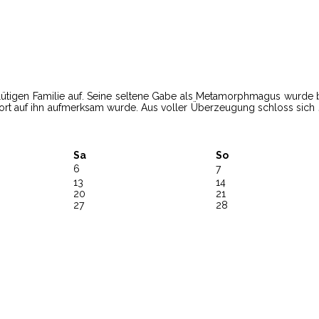
lütigen Familie auf. Seine seltene Gabe als Metamorphmagus wurde b
mort auf ihn aufmerksam wurde. Aus voller Überzeugung schloss sich
Sa
So
6
7
13
14
20
21
27
28