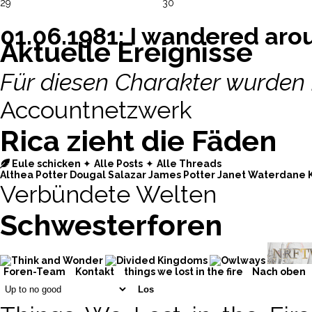
29
30
01.06.1981: I wandered arou
Aktuelle Ereignisse
Für diesen Charakter wurden 
Accountnetzwerk
Rica zieht die Fäden
Eule schicken
✦︎
Alle Posts
✦︎
Alle Threads
Althea Potter
Dougal Salazar
James Potter
Janet Waterdane
Verbündete Welten
Schwesterforen
Foren-Team
Kontakt
things we lost in the fire
Nach oben