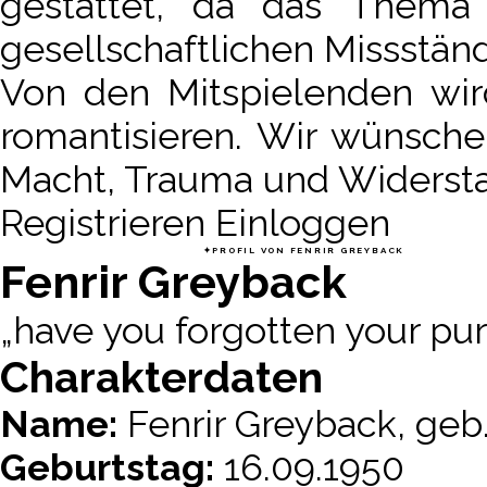
gestattet, da das Thema
gesellschaftlichen Missstän
Von den Mitspielenden wir
romantisieren. Wir wünsch
Macht, Trauma und Widerst
Registrieren
Einloggen
THINGS WE LOST IN THE FIRE
✦︎
PROFIL VON FENRIR GREYBACK
Fenrir Greyback
„have you forgotten your pur
Charakterdaten
Name:
Fenrir Greyback, geb
Geburtstag:
16.09.1950