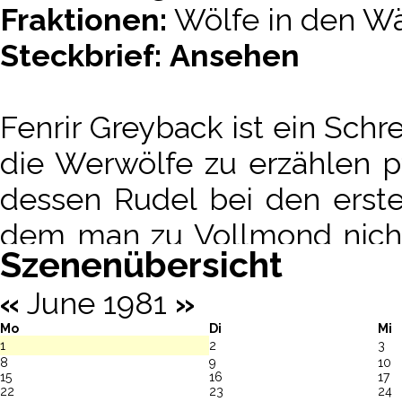
Fraktionen:
Wölfe in den W
Steckbrief:
Ansehen
Fenrir Greyback ist ein Sch
die Werwölfe zu erzählen pf
dessen Rudel bei den erst
dem man zu Vollmond nicht 
Szenenübersicht
Eher unerwartet dürfte für 
«
June 1981
»
hingebungsvoll um seine 
Mo
Di
Mi
Winkelgasse mit der jung
1
2
3
8
9
10
doch nicht, schon allein weg
15
16
17
22
23
24