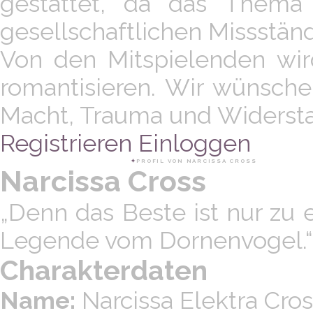
gestattet, da das Thema
gesellschaftlichen Missstän
Von den Mitspielenden wir
romantisieren. Wir wünsch
Macht, Trauma und Widerst
Registrieren
Einloggen
THINGS WE LOST IN THE FIRE
✦︎
PROFIL VON NARCISSA CROSS
Narcissa Cross
„Denn das Beste ist nur zu e
Legende vom Dornenvogel.“
Charakterdaten
Name:
Narcissa Elektra Cros