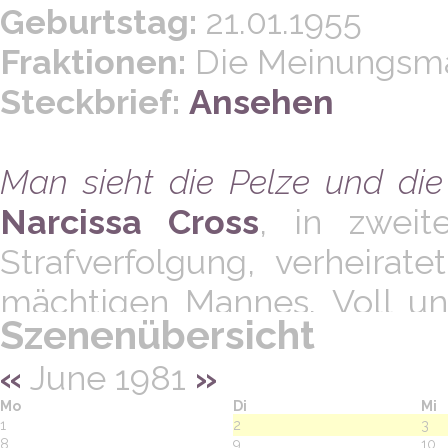
Geburtstag:
21.01.1955
Fraktionen:
Die Meinungsm
Steckbrief:
Ansehen
Man sieht die Pelze und die
Narcissa Cross
, in zwei
Strafverfolgung, verheirat
mächtigen Mannes. Voll un
Szenenübersicht
perfekte Ehefrau und Mutte
«
June 1981
»
Jährige
doch aktuell im
Mo
Di
Mi
Annullierung ihrer Ehe mit L
1
2
3
8
9
10