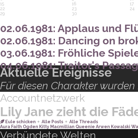
auf ihrer, auf Hochglanz po
15
16
17
22
23
24
mächtig ist sie, zu eng v
29
30
02.06.1981: Applaus und Fl
könnte, als dass man es wagte
02.06.1981: Dancing on bro
Frau zur
Berichterstatterin
03.06.1981: Fröhliche Spiel
die Teilnehmer interviewt, 
04.06.1981: Traitor's Passa
die
Cissy sich manchmal hint
Aktuelle Ereignisse
Frieden und Vergessen fin
Für diesen Charakter wurden 
ihres Pegasus und bei ihren 
Accountnetzwerk
neben der
Runenmagie
ihre
Lily Jane zieht die Fäd
Eule schicken
✦︎
Alle Posts
✦︎
Alle Threads
Aura Faith Ogden
Kitty Macmillian
Queenie Arwen Kowalski
Wa
Verbündete Welten