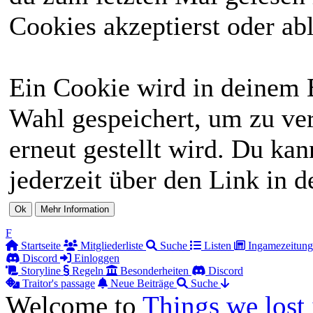
Cookies akzeptierst oder abl
Ein Cookie wird in deinem 
Wahl gespeichert, um zu ver
erneut gestellt wird. Du ka
jederzeit über den Link in d
F
Startseite
Mitgliederliste
Suche
Listen
Ingamezeitung
Discord
Einloggen
Storyline
Regeln
Besonderheiten
Discord
Traitor's passage
Neue Beiträge
Suche
Welcome to
Things we lost 