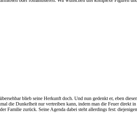
erharmlosen oder romantisieren. Wir wünschen uns komplexe Figuren u
nübersehbar blieb seine Herkunft doch. Und nun gedenkt er, eben dies
hmal die Dunkelheit nur vertreiben kann, indem man die Feuer direkt in
 der Familie zurück. Seine Agenda dabei steht allerdings fest: diejeni