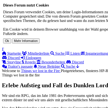
Dieses Forum nutzt Cookies
Dieses Forum verwendet Cookies, um deine Login-Informationen zu sp
Computer gespeichert sind; Die von diesem Forum gesetzten Cookies 
spezifischen Themen, die du gelesen hast und wann du zum letzten Mal
Ein Cookie wird in deinem Browser unabhängig von der Wahl gespeiche
Fußzeile ändern.
F
Startseite
Mitgliederliste
Suche
Listen
Ingamezeitung
Discord
Einloggen
Storyline
Regeln
Besonderheiten
Discord
Traitor's passage
Neue Beiträge
Suche
Welcome to
Things we lost in the
Fire
Plotgetriebenes, finsteres HP
Things we lost in the fire
Erlebe Aufstieg und Fall des Dunklen Lord
Wir sind ein RPG, das im Jahr 1981 des Potterversums spielt und sich
extrem düster ist und wir uns aktiv mit gesellschaftlichen Missständen