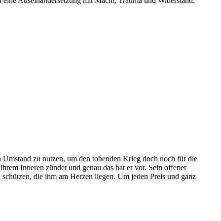
nd eine Auseinandersetzung mit Macht, Trauma und Widerstand.
en Umstand zu nutzen, um den tobenden Krieg doch noch für die
 ihrem Inneren zündet und genau das hat er vor. Sein offener
gen schützen, die ihm am Herzen liegen. Um jeden Preis und ganz