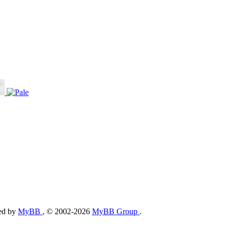
ed by
MyBB
, © 2002-2026
MyBB Group
.