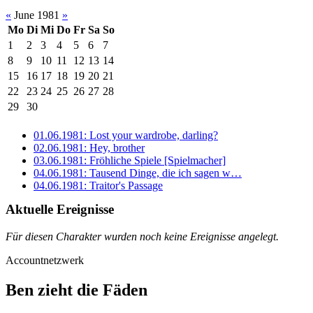
«
June 1981
»
Mo
Di
Mi
Do
Fr
Sa
So
1
2
3
4
5
6
7
8
9
10
11
12
13
14
15
16
17
18
19
20
21
22
23
24
25
26
27
28
29
30
01.06.1981: Lost your wardrobe, darling?
02.06.1981: Hey, brother
03.06.1981: Fröhliche Spiele [Spielmacher]
04.06.1981: Tausend Dinge, die ich sagen w…
04.06.1981: Traitor's Passage
Aktuelle Ereignisse
Für diesen Charakter wurden noch keine Ereignisse angelegt.
Accountnetzwerk
Ben zieht die Fäden