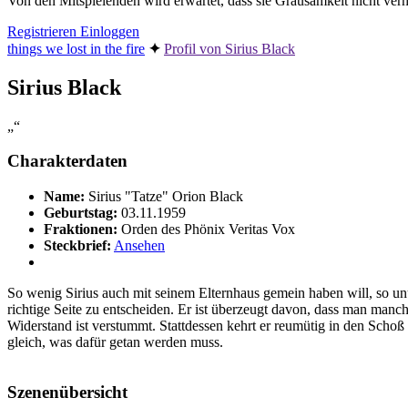
Von den Mitspielenden wird erwartet, dass sie Grausamkeit nicht v
Registrieren
Einloggen
things we lost in the fire
✦︎
Profil von Sirius Black
Sirius Black
„“
Charakterdaten
Name:
Sirius "Tatze" Orion Black
Geburtstag:
03.11.1959
Fraktionen:
Orden des Phönix
Veritas Vox
Steckbrief:
Ansehen
So wenig Sirius auch mit seinem Elternhaus gemein haben will, so u
richtige Seite zu entscheiden. Er ist überzeugt davon, dass man manc
Widerstand ist verstummt. Stattdessen kehrt er reumütig in den Schoß
gleich, was dafür getan werden muss.
Szenenübersicht