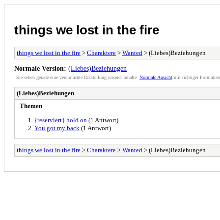
things we lost in the fire
things we lost in the fire
>
Charaktere
>
Wanted
> (Liebes)Beziehungen
Normale Version:
(Liebes)Beziehungen
Sie sehen gerade eine vereinfachte Darstellung unserer Inhalte.
Normale Ansicht
mit richtiger Formatier
(Liebes)Beziehungen
Themen
{reserviert} hold on
(1 Antwort)
You got my back
(1 Antwort)
things we lost in the fire
>
Charaktere
>
Wanted
> (Liebes)Beziehungen